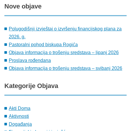
Nove
objave
Polugodišnji izvještaj o izvršenju financijskog plana za
2026. g.
Pastoralni pohod biskupa Rogića
Objava informacija o trošenju sredstava – lipanj 2026
Proslava rođendana
Objava informacija o trošenju sredstava – svibanj 2026
Kategorije
Objava
Akti Doma
Aktivnosti
Događanja