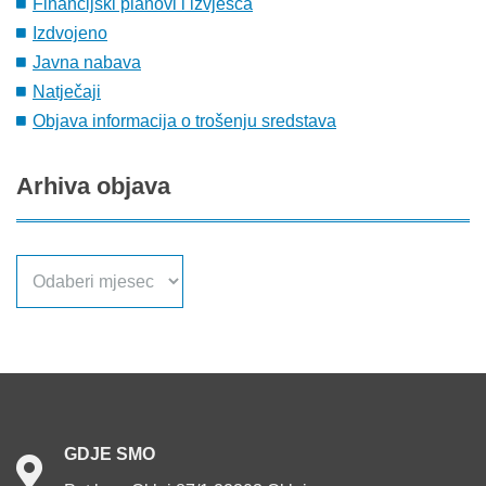
Financijski planovi i izvješća
Izdvojeno
Javna nabava
Natječaji
Objava informacija o trošenju sredstava
Arhiva
objava
Arhiva
objava
GDJE
SMO