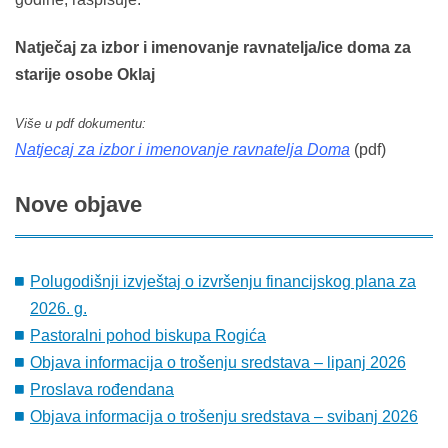
Natječaj za izbor i imenovanje ravnatelja/ice doma za
starije osobe Oklaj
Više u pdf dokumentu:
Natjecaj za izbor i imenovanje ravnatelja Doma
(pdf)
Nove
objave
Polugodišnji izvještaj o izvršenju financijskog plana za
2026. g.
Pastoralni pohod biskupa Rogića
Objava informacija o trošenju sredstava – lipanj 2026
Proslava rođendana
Objava informacija o trošenju sredstava – svibanj 2026