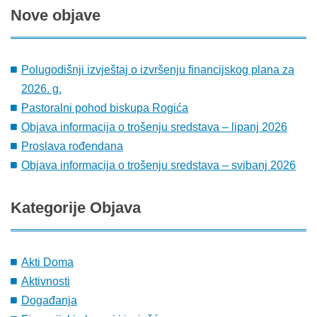
Nove
objave
Polugodišnji izvještaj o izvršenju financijskog plana za
2026. g.
Pastoralni pohod biskupa Rogića
Objava informacija o trošenju sredstava – lipanj 2026
Proslava rođendana
Objava informacija o trošenju sredstava – svibanj 2026
Kategorije
Objava
Akti Doma
Aktivnosti
Događanja