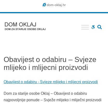
Dom
dom-oklaj.hr
Oklaj
SE
WCAG
buttons
Obavijest o odabiru – Svjeze
mlijeko i mlijecni proizvodi
Obavijest o odabiru - Svjeze mlijeko i mlijecni proizvodi
Dom za starije osobe Oklaj – Obavijest o odabiru
najpovoljnije ponude – Svježe mlijeko i mliječni proizvodi