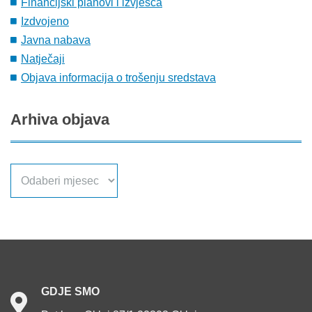
Financijski planovi i izvješća
Izdvojeno
Javna nabava
Natječaji
Objava informacija o trošenju sredstava
Arhiva
objava
Arhiva
objava
GDJE
SMO