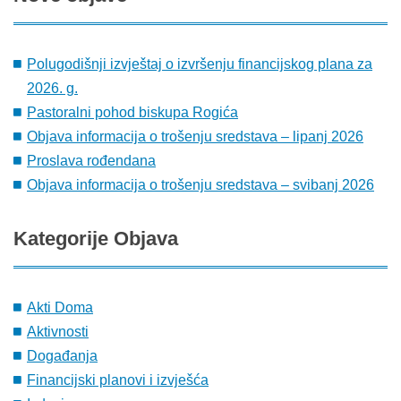
Polugodišnji izvještaj o izvršenju financijskog plana za
2026. g.
Pastoralni pohod biskupa Rogića
Objava informacija o trošenju sredstava – lipanj 2026
Proslava rođendana
Objava informacija o trošenju sredstava – svibanj 2026
Kategorije
Objava
Akti Doma
Aktivnosti
Događanja
Financijski planovi i izvješća