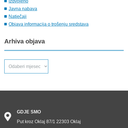
Izdvojeno
Javna nabava
Natječaji
Objava informacija o trošenju sredstava
Arhiva
objava
Arhiva
objava
GDJE
SMO
Put kroz Oklaj 87/1 22303 Oklaj