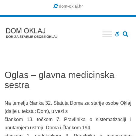
Dom
dom-oklaj.hr
Oklaj
SE
WCAG
buttons
Oglas – glavna medicinska
sestra
Na temelju članka 32. Statuta Doma za starije osobe Oklaj
(dalje u tekstu: Dom), u vezi s
člankom 13. točkom 7. Pravilnika o sistematizaciji i
unutarnjem ustroju Doma i člankom 194.
stavkom 1. podstavkom 3. Pravilnika o minimalnim