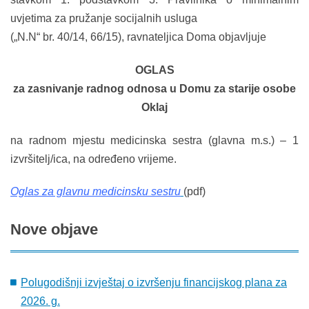
uvjetima za pružanje socijalnih usluga
(„N.N“ br. 40/14, 66/15), ravnateljica Doma objavljuje
OGLAS
za zasnivanje radnog odnosa u Domu za starije osobe
Oklaj
na radnom mjestu medicinska sestra (glavna m.s.) – 1
izvršitelj/ica, na određeno vrijeme.
Oglas za glavnu medicinsku sestru
(pdf)
Nove
objave
Polugodišnji izvještaj o izvršenju financijskog plana za
2026. g.