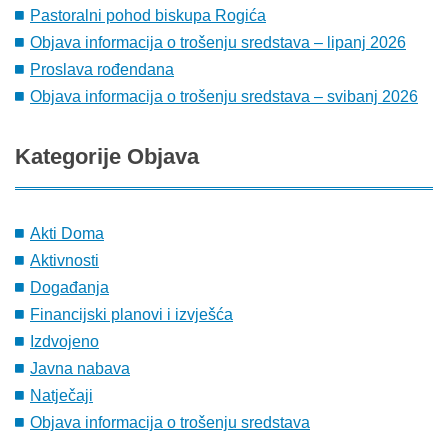
Pastoralni pohod biskupa Rogića
Objava informacija o trošenju sredstava – lipanj 2026
Proslava rođendana
Objava informacija o trošenju sredstava – svibanj 2026
Kategorije
Objava
Akti Doma
Aktivnosti
Događanja
Financijski planovi i izvješća
Izdvojeno
Javna nabava
Natječaji
Objava informacija o trošenju sredstava