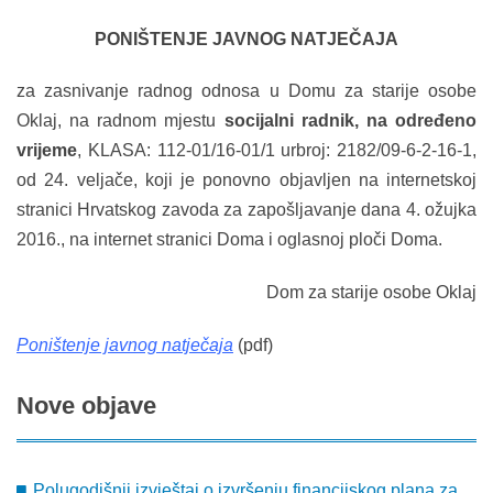
PONIŠTENJE JAVNOG NATJEČAJA
za zasnivanje radnog odnosa u Domu za starije osobe
Oklaj, na radnom mjestu
socijalni radnik, na određeno
vrijeme
, KLASA: 112-01/16-01/1 urbroj: 2182/09-6-2-16-1,
od 24. veljače, koji je ponovno objavljen na internetskoj
stranici Hrvatskog zavoda za zapošljavanje dana 4. ožujka
2016., na internet stranici Doma i oglasnoj ploči Doma.
Dom za starije osobe Oklaj
Poništenje javnog natječaja
(pdf)
Nove
objave
Polugodišnji izvještaj o izvršenju financijskog plana za