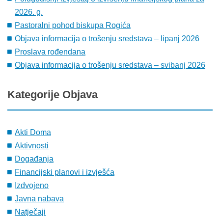
2026. g.
Pastoralni pohod biskupa Rogića
Objava informacija o trošenju sredstava – lipanj 2026
Proslava rođendana
Objava informacija o trošenju sredstava – svibanj 2026
Kategorije
Objava
Akti Doma
Aktivnosti
Događanja
Financijski planovi i izvješća
Izdvojeno
Javna nabava
Natječaji