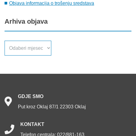
Objava informacija o trošenju sredstava
Arhiva
objava
Arhiva
objava
GDJE
SMO
Put kroz Oklaj 87/1 22303 Oklaj
KONTAKT
Telefon centrala: 022/881-163