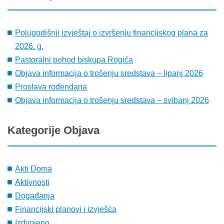
Polugodišnji izvještaj o izvršenju financijskog plana za
2026. g.
Pastoralni pohod biskupa Rogića
Objava informacija o trošenju sredstava – lipanj 2026
Proslava rođendana
Objava informacija o trošenju sredstava – svibanj 2026
Kategorije
Objava
Akti Doma
Aktivnosti
Događanja
Financijski planovi i izvješća
Izdvojeno