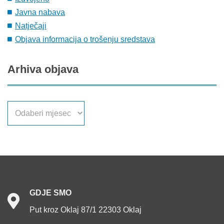
Javna nabava
Natječaji
Objava informacija o trošenju sredstava
Arhiva
objava
Arhiva
objava
GDJE
SMO
Put kroz Oklaj 87/1 22303 Oklaj