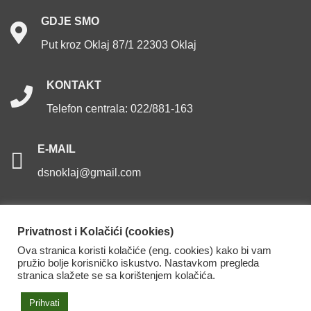
GDJE
SMO
Put kroz Oklaj 87/1 22303 Oklaj
KONTAKT
Telefon centrala: 022/881-163
E-MAIL
dsnoklaj@gmail.com
Privatnost i Kolačići (cookies)
Ova stranica koristi kolačiće (eng. cookies) kako bi vam
Dom za starije osobe Oklaj. Sva prava pridržana.
pružio bolje korisničko iskustvo. Nastavkom pregleda
stranica slažete se sa korištenjem kolačića.
Izjava o pristupačnosti
Prihvati
Back