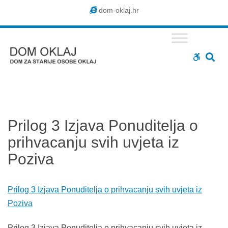
Dom
dom-oklaj.hr
Oklaj
SE
WCAG
buttons
Prilog 3 Izjava Ponuditelja o
prihvacanju svih uvjeta iz
Poziva
Prilog 3 Izjava Ponuditelja o prihvacanju svih uvjeta iz
Poziva
Prilog 3 Izjava Ponuditelja o prihvacanju svih uvjeta iz