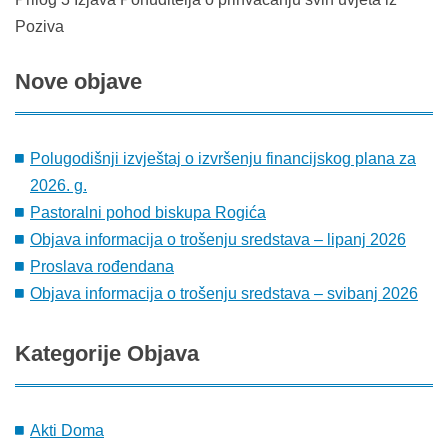
Poziva
Nove
objave
Polugodišnji izvještaj o izvršenju financijskog plana za
2026. g.
Pastoralni pohod biskupa Rogića
Objava informacija o trošenju sredstava – lipanj 2026
Proslava rođendana
Objava informacija o trošenju sredstava – svibanj 2026
Kategorije
Objava
Akti Doma