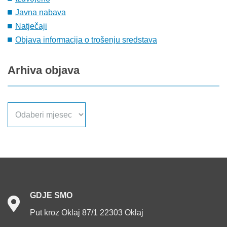
Javna nabava
Natječaji
Objava informacija o trošenju sredstava
Arhiva
objava
Arhiva
objava
GDJE
SMO
Put kroz Oklaj 87/1 22303 Oklaj