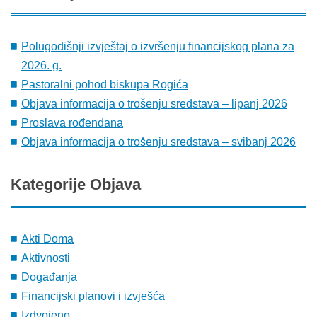
Polugodišnji izvještaj o izvršenju financijskog plana za
2026. g.
Pastoralni pohod biskupa Rogića
Objava informacija o trošenju sredstava – lipanj 2026
Proslava rođendana
Objava informacija o trošenju sredstava – svibanj 2026
Kategorije
Objava
Akti Doma
Aktivnosti
Događanja
Financijski planovi i izvješća
Izdvojeno