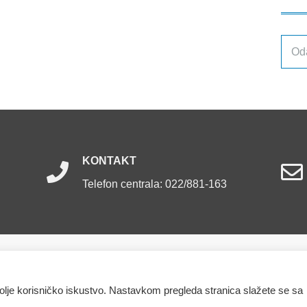
Arhiv
obja
KONTAKT
Telefon centrala: 022/881-163
ržana.
bolje korisničko iskustvo. Nastavkom pregleda stranica slažete se sa