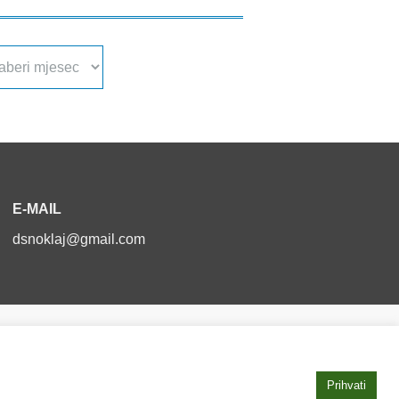
a
va
E-MAIL
dsnoklaj@gmail.com
Izjava o pristupačnosti
Prihvati