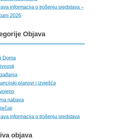
ava informacija o trošenju sredstava –
banj 2026
egorije
Objava
ti Doma
ivnosti
gađanja
ancijski planovi i izvješća
vojeno
vna nabava
ječaji
ava informacija o trošenju sredstava
iva
objava