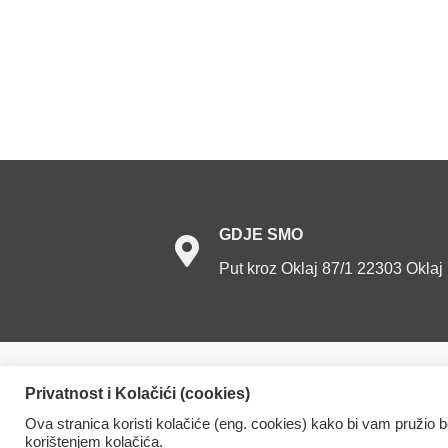
GDJE
SMO
Put kroz Oklaj 87/1 22303 Oklaj
Dom za starije osobe Oklaj. Sva prava prid
Privatnost i Kolačići (cookies)
Ova stranica koristi kolačiće (eng. cookies) kako bi vam pružio 
korištenjem kolačića.