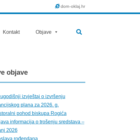
dom-oklaj.hr
SEARCH
Kontakt
Objave
ve
objave
ugodišnji izvještaj o izvršenju
ancijskog plana za 2026. g.
toralni pohod biskupa Rogića
ava informacija o trošenju sredstava –
anj 2026
oslava rođendana