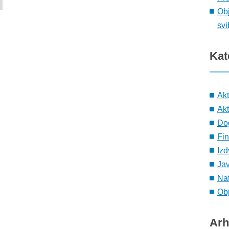
Obj
svi
Kat
Ak
Akt
Do
Fin
Izd
Ja
Nat
Obj
Arh