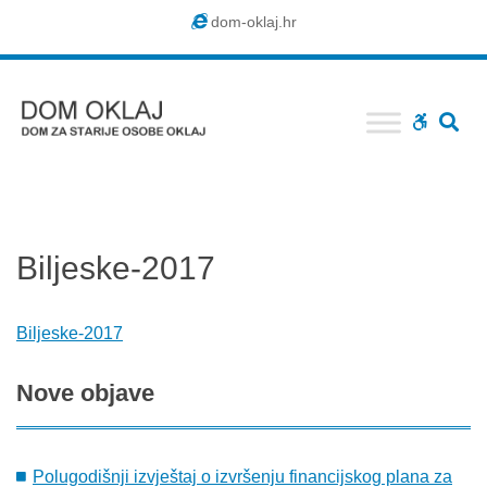
Dom
dom-oklaj.hr
Oklaj
SE
WCAG
buttons
Biljeske-2017
Biljeske-2017
Nove
objave
Polugodišnji izvještaj o izvršenju financijskog plana za