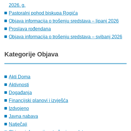
2026. g.
Pastoralni pohod biskupa Rogića
Objava informacija o trošenju sredstava – lipanj 2026
Proslava rođendana
Objava informacija o trošenju sredstava – svibanj 2026
Kategorije
Objava
Akti Doma
Aktivnosti
Događanja
Financijski planovi i izvješća
Izdvojeno
Javna nabava
Natječaji