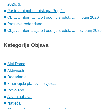
2026. g.
Pastoralni pohod biskupa Rogića
Objava informacija o trošenju sredstava – lipanj 2026
Proslava rođendana
Objava informacija o trošenju sredstava – svibanj 2026
Kategorije
Objava
Akti Doma
Aktivnosti
Događanja
Financijski planovi i izvješća
Izdvojeno
Javna nabava
Natječaji