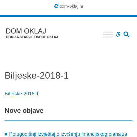
Dom
dom-oklaj.hr
Oklaj
SE
WCAG
buttons
Biljeske-2018-1
Biljeske-2018-1
Nove
objave
Polugodišnji izvještaj o izvršenju financijskog plana za