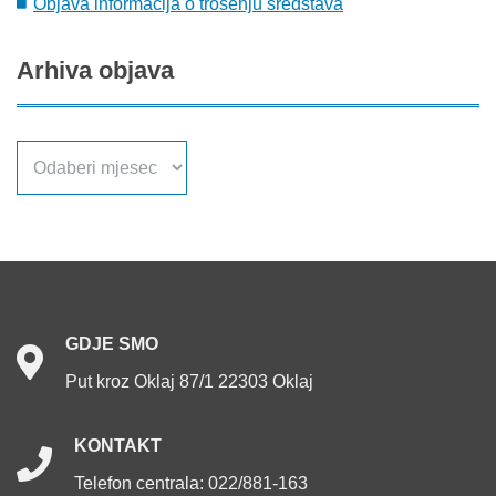
Objava informacija o trošenju sredstava
Arhiva
objava
Arhiva
objava
GDJE
SMO
Put kroz Oklaj 87/1 22303 Oklaj
KONTAKT
Telefon centrala: 022/881-163