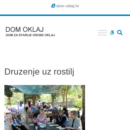
Dom
dom-oklaj.hr
Oklaj
SE
WCAG
buttons
Druzenje uz rostilj