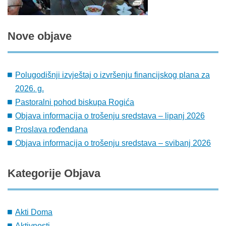
Nove
objave
Polugodišnji izvještaj o izvršenju financijskog plana za
2026. g.
Pastoralni pohod biskupa Rogića
Objava informacija o trošenju sredstava – lipanj 2026
Proslava rođendana
Objava informacija o trošenju sredstava – svibanj 2026
Kategorije
Objava
Akti Doma
Aktivnosti