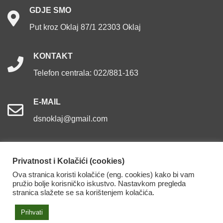
GDJE
SMO
Put kroz Oklaj 87/1 22303 Oklaj
KONTAKT
Telefon centrala: 022/881-163
E-MAIL
dsnoklaj@gmail.com
Privatnost i Kolačići (cookies)
Ova stranica koristi kolačiće (eng. cookies) kako bi vam
Dom za starije osobe Oklaj. Sva prava pridržana.
pružio bolje korisničko iskustvo. Nastavkom pregleda
stranica slažete se sa korištenjem kolačića.
Izjava o pristupačnosti
Prihvati