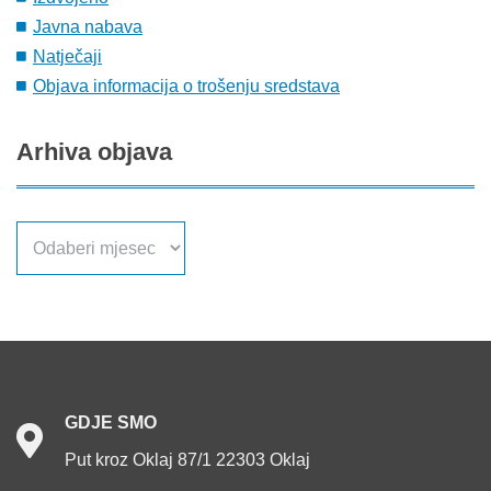
Javna nabava
Natječaji
Objava informacija o trošenju sredstava
Arhiva
objava
Arhiva
objava
GDJE
SMO
Put kroz Oklaj 87/1 22303 Oklaj