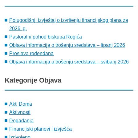
Polugodišnji izvještaj o izvršenju financijskog plana za
2026. g.
Pastoralni pohod biskupa Rogića
Objava informacija o trošenju sredstava – lipanj 2026
Proslava rođendana
Objava informacija o trošenju sredstava – svibanj 2026
Kategorije
Objava
Akti Doma
Aktivnosti
Događanja
Financijski planovi i izvješća
Izdvojeno