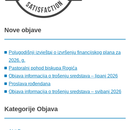
Nove
objave
Polugodišnji izvještaj o izvršenju financijskog plana za
2026. g.
Pastoralni pohod biskupa Rogića
Objava informacija o trošenju sredstava – lipanj 2026
Proslava rođendana
Objava informacija o trošenju sredstava – svibanj 2026
Kategorije
Objava