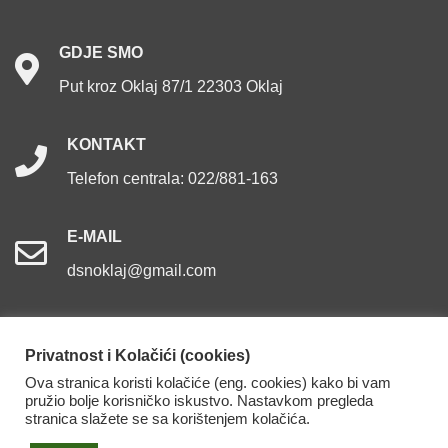
GDJE
SMO
Put kroz Oklaj 87/1 22303 Oklaj
KONTAKT
Telefon centrala: 022/881-163
E-MAIL
dsnoklaj@gmail.com
Privatnost i Kolačići (cookies)
Ova stranica koristi kolačiće (eng. cookies) kako bi vam
Dom za starije osobe Oklaj. Sva prava pridržana.
pružio bolje korisničko iskustvo. Nastavkom pregleda
stranica slažete se sa korištenjem kolačića.
Izjava o pristupačnosti