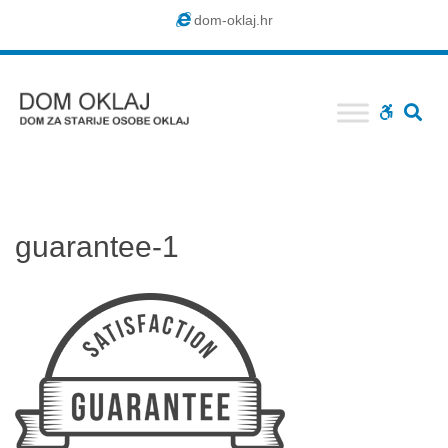
Dom
dom-oklaj.hr
Oklaj
SE
WCAG
buttons
guarantee-1