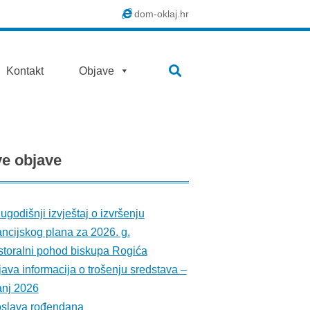
dom-oklaj.hr
SEARCH
Kontakt
Objave
ve
objave
ugodišnji izvještaj o izvršenju
ancijskog plana za 2026. g.
toralni pohod biskupa Rogića
ava informacija o trošenju sredstava –
anj 2026
oslava rođendana