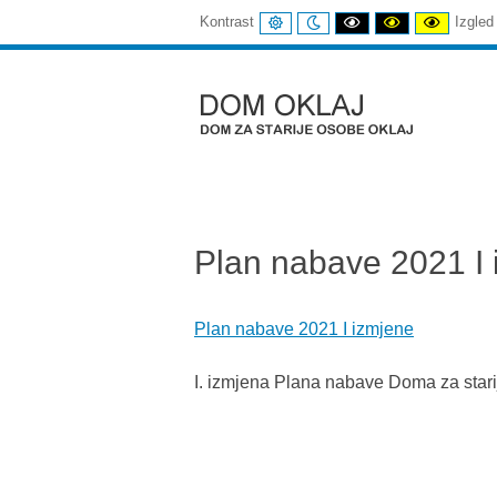
UOBIČAJENI
NOĆNI
CRNI
CRNI
ŽUTI
Kontrast
Izgled
KONTRAST
KONTRAST
I
I
I
BIJELI
ŽUTI
CRNI
KONTRAST
KONTRAST
KONTR
Dom
Oklaj
Plan nabave 2021 I
Plan nabave 2021 I izmjene
I. izmjena Plana nabave Doma za stari