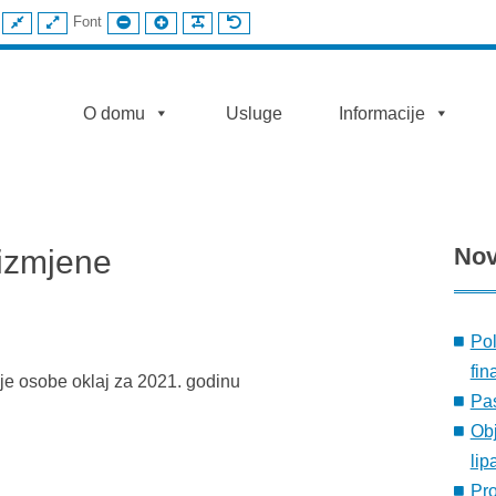
FIKSNI
ŠIROKI
MANJI
VEĆI
ČITLJIV
UOBIČAJENI
Font
IZGLED
IZGLED
FONT
FONT
FONT
FONT
AST
O domu
Usluge
Informacije
No
 izmjene
Pol
fin
je osobe oklaj za 2021. godinu
Pas
Obj
lip
Pr