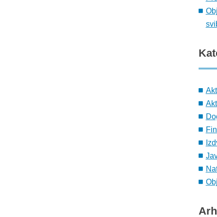
Obj
svi
Kat
Ak
Akt
Do
Fin
Izd
Ja
Nat
Obj
Arh