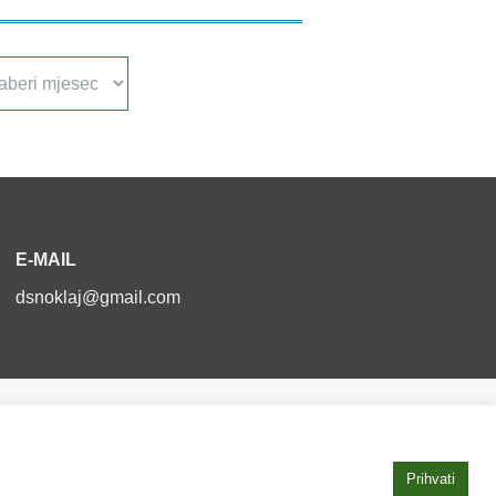
a
va
E-MAIL
dsnoklaj@gmail.com
Izjava o pristupačnosti
Prihvati