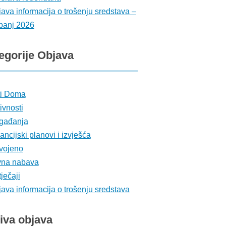
ava informacija o trošenju sredstava –
banj 2026
egorije
Objava
ti Doma
ivnosti
gađanja
ancijski planovi i izvješća
vojeno
vna nabava
ječaji
ava informacija o trošenju sredstava
iva
objava