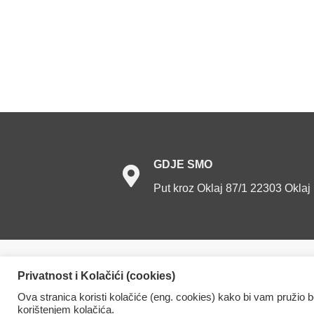
GDJE
SMO
Put kroz Oklaj 87/1 22303 Oklaj
Dom za starije osobe Oklaj. Sva prava prid
Privatnost i Kolačići (cookies)
Ova stranica koristi kolačiće (eng. cookies) kako bi vam pružio 
korištenjem kolačića.