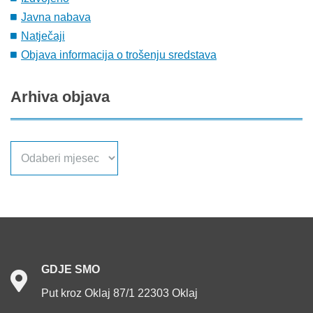
Javna nabava
Natječaji
Objava informacija o trošenju sredstava
Arhiva
objava
Arhiva
objava
GDJE
SMO
Put kroz Oklaj 87/1 22303 Oklaj