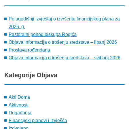
Polugodišnji izvještaj o izvršenju financijskog plana za
2026. g.
Pastoralni pohod biskupa Rogića
Objava informacija o trošenju sredstava – lipanj 2026
Proslava rođendana
Objava informacija o trošenju sredstava – svibanj 2026
Kategorije
Objava
Akti Doma
Aktivnosti
Događanja
Financijski planovi i izvješća
Izdvojeno