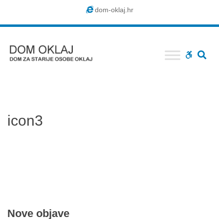
Dom
dom-oklaj.hr
Oklaj
SE
WCAG
buttons
icon3
Nove
objave