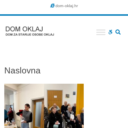
Dom
dom-oklaj.hr
Oklaj
SE
WCAG
buttons
Naslovna