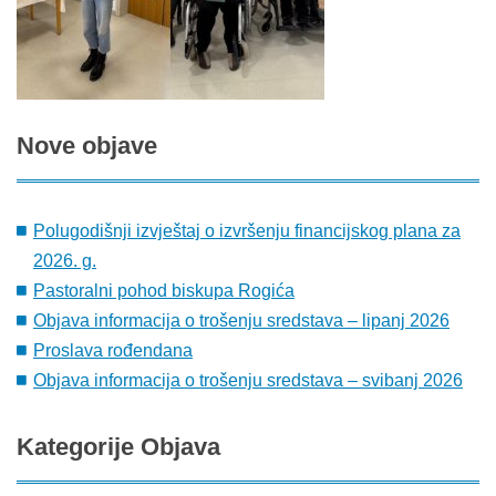
Nove
objave
Polugodišnji izvještaj o izvršenju financijskog plana za
2026. g.
Pastoralni pohod biskupa Rogića
Objava informacija o trošenju sredstava – lipanj 2026
Proslava rođendana
Objava informacija o trošenju sredstava – svibanj 2026
Kategorije
Objava