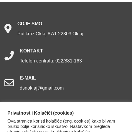
GDJE
SMO
Put kroz Oklaj 87/1 22303 Oklaj
KONTAKT
Telefon centrala: 022/881-163
E-MAIL
dsnoklaj@gmail.com
Privatnost i Kolačići (cookies)
Ova stranica koristi kolačiće (eng. cookies) kako bi vam
Dom za starije osobe Oklaj. Sva prava pridržana.
pružio bolje korisničko iskustvo. Nastavkom pregleda
stranica slažete se sa korištenjem kolačića.