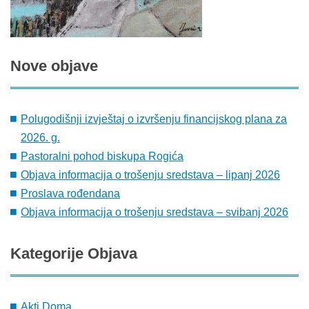
Nove
objave
Polugodišnji izvještaj o izvršenju financijskog plana za
2026. g.
Pastoralni pohod biskupa Rogića
Objava informacija o trošenju sredstava – lipanj 2026
Proslava rođendana
Objava informacija o trošenju sredstava – svibanj 2026
Kategorije
Objava
Akti Doma