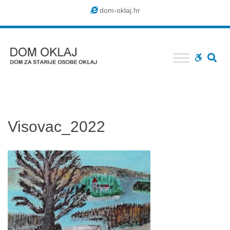
Dom
dom-oklaj.hr
Oklaj
SE
WCAG
buttons
Visovac_2022