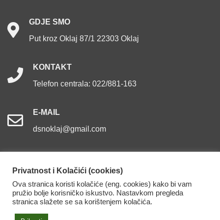
GDJE
SMO
Put kroz Oklaj 87/1 22303 Oklaj
KONTAKT
Telefon centrala: 022/881-163
E-MAIL
dsnoklaj@gmail.com
Privatnost i Kolačići (cookies)
Ova stranica koristi kolačiće (eng. cookies) kako bi vam
Dom za starije osobe Oklaj. Sva prava pridržana.
pružio bolje korisničko iskustvo. Nastavkom pregleda
stranica slažete se sa korištenjem kolačića.
Izjava o pristupačnosti