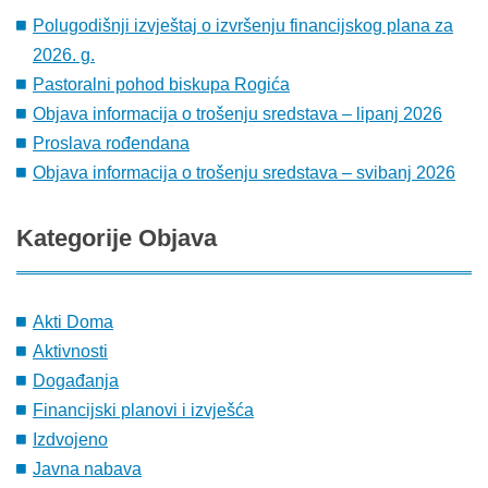
Polugodišnji izvještaj o izvršenju financijskog plana za
2026. g.
Pastoralni pohod biskupa Rogića
Objava informacija o trošenju sredstava – lipanj 2026
Proslava rođendana
Objava informacija o trošenju sredstava – svibanj 2026
Kategorije
Objava
Akti Doma
Aktivnosti
Događanja
Financijski planovi i izvješća
Izdvojeno
Javna nabava