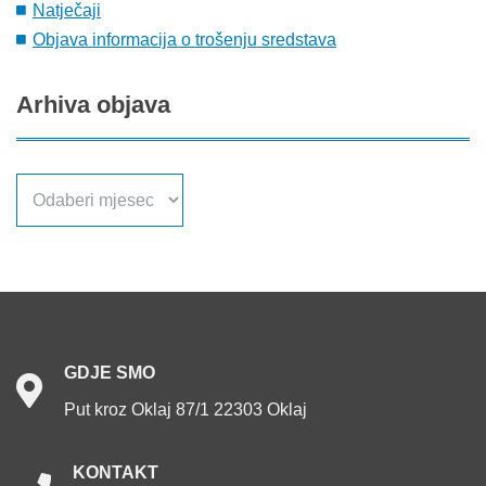
Natječaji
Objava informacija o trošenju sredstava
Arhiva
objava
Arhiva
objava
GDJE
SMO
Put kroz Oklaj 87/1 22303 Oklaj
KONTAKT