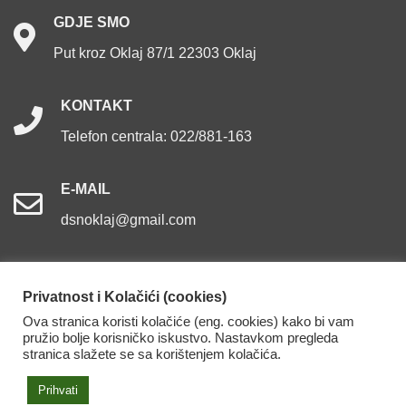
GDJE
SMO
Put kroz Oklaj 87/1 22303 Oklaj
KONTAKT
Telefon centrala: 022/881-163
E-MAIL
dsnoklaj@gmail.com
Privatnost i Kolačići (cookies)
Ova stranica koristi kolačiće (eng. cookies) kako bi vam
Dom za starije osobe Oklaj. Sva prava pridržana.
pružio bolje korisničko iskustvo. Nastavkom pregleda
stranica slažete se sa korištenjem kolačića.
Izjava o pristupačnosti
Prihvati