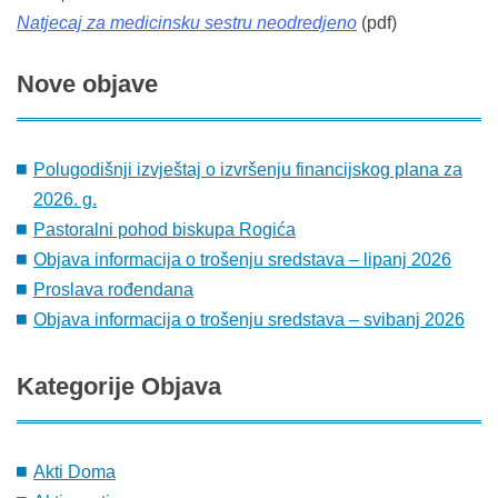
Natjecaj za medicinsku sestru neodredjeno
(pdf)
Nove
objave
Polugodišnji izvještaj o izvršenju financijskog plana za
2026. g.
Pastoralni pohod biskupa Rogića
Objava informacija o trošenju sredstava – lipanj 2026
Proslava rođendana
Objava informacija o trošenju sredstava – svibanj 2026
Kategorije
Objava
Akti Doma