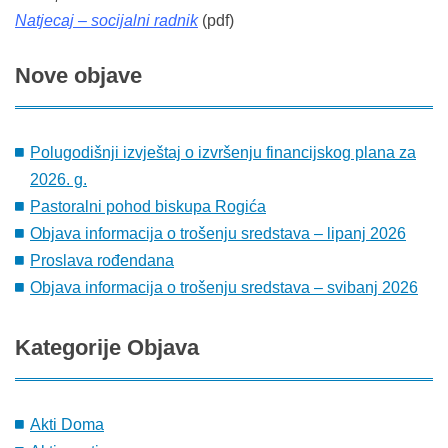
Natjecaj – socijalni radnik
(pdf)
Nove
objave
Polugodišnji izvještaj o izvršenju financijskog plana za
2026. g.
Pastoralni pohod biskupa Rogića
Objava informacija o trošenju sredstava – lipanj 2026
Proslava rođendana
Objava informacija o trošenju sredstava – svibanj 2026
Kategorije
Objava
Akti Doma