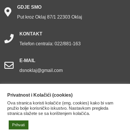
GDJE
SMO
Put kroz Oklaj 87/1 22303 Oklaj
KONTAKT
Telefon centrala: 022/881-163
E-MAIL
dsnoklaj@gmail.com
Privatnost i Kolačići (cookies)
Ova stranica koristi kolačiće (eng. cookies) kako bi vam
Dom za starije osobe Oklaj. Sva prava pridržana.
pružio bolje korisničko iskustvo. Nastavkom pregleda
stranica slažete se sa korištenjem kolačića.
Izjava o pristupačnosti
Prihvati