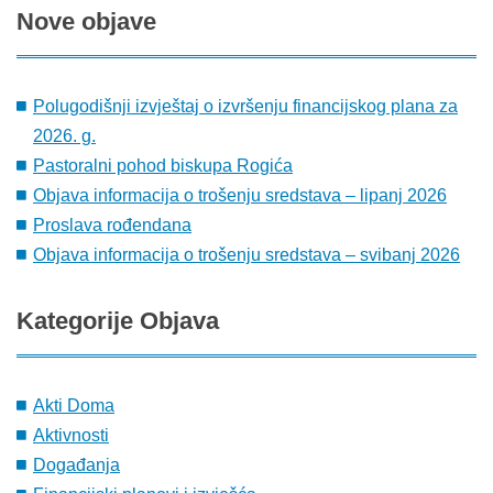
Nove
objave
Polugodišnji izvještaj o izvršenju financijskog plana za
2026. g.
Pastoralni pohod biskupa Rogića
Objava informacija o trošenju sredstava – lipanj 2026
Proslava rođendana
Objava informacija o trošenju sredstava – svibanj 2026
Kategorije
Objava
Akti Doma
Aktivnosti
Događanja