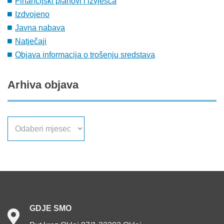
Financijski planovi i izvješća
Izdvojeno
Javna nabava
Natječaji
Objava informacija o trošenju sredstava
Arhiva
objava
Arhiva
objava
GDJE
SMO