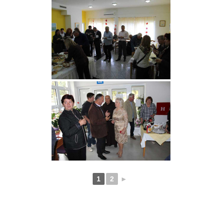
1
2
►