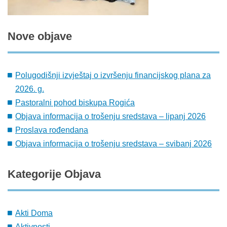
Nove
objave
Polugodišnji izvještaj o izvršenju financijskog plana za
2026. g.
Pastoralni pohod biskupa Rogića
Objava informacija o trošenju sredstava – lipanj 2026
Proslava rođendana
Objava informacija o trošenju sredstava – svibanj 2026
Kategorije
Objava
Akti Doma
Aktivnosti