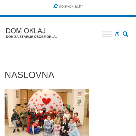
Dom
dom-oklaj.hr
Oklaj
SE
WCAG
buttons
NASLOVNA