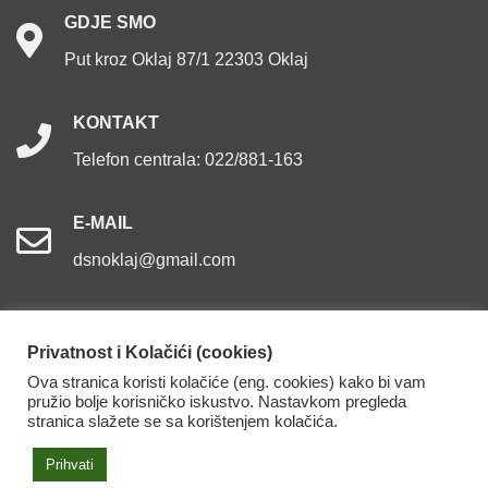
GDJE
SMO
Put kroz Oklaj 87/1 22303 Oklaj
KONTAKT
Telefon centrala: 022/881-163
E-MAIL
dsnoklaj@gmail.com
Privatnost i Kolačići (cookies)
Ova stranica koristi kolačiće (eng. cookies) kako bi vam
Dom za starije osobe Oklaj. Sva prava pridržana.
pružio bolje korisničko iskustvo. Nastavkom pregleda
stranica slažete se sa korištenjem kolačića.
Izjava o pristupačnosti
Prihvati