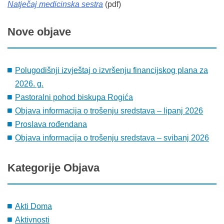
Natječaj medicinska sestra
(pdf)
Nove
objave
Polugodišnji izvještaj o izvršenju financijskog plana za
2026. g.
Pastoralni pohod biskupa Rogića
Objava informacija o trošenju sredstava – lipanj 2026
Proslava rođendana
Objava informacija o trošenju sredstava – svibanj 2026
Kategorije
Objava
Akti Doma
Aktivnosti