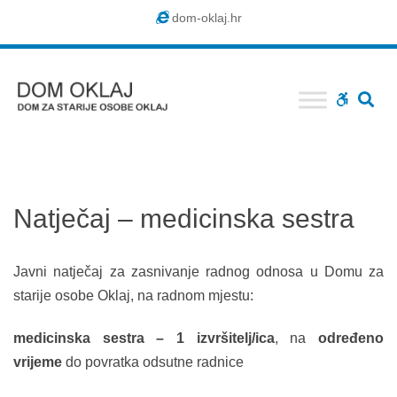
Dom
dom-oklaj.hr
Oklaj
SE
WCAG
buttons
Natječaj – medicinska sestra
Javni natječaj za zasnivanje radnog odnosa u Domu za
starije osobe Oklaj, na radnom mjestu:
medicinska sestra – 1 izvršitelj/ica
, na
određeno
vrijeme
do povratka odsutne radnice