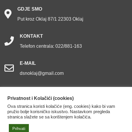
GDJE
SMO
Put kroz Oklaj 87/1 22303 Oklaj
KONTAKT
Telefon centrala: 022/881-163
E-MAIL
dsnoklaj@gmail.com
Privatnost i Kolačići (cookies)
Ova stranica koristi kolačiće (eng. cookies) kako bi vam
Dom za starije osobe Oklaj. Sva prava pridržana.
pružio bolje korisničko iskustvo. Nastavkom pregleda
stranica slažete se sa korištenjem kolačića.
Izjava o pristupačnosti
Prihvati