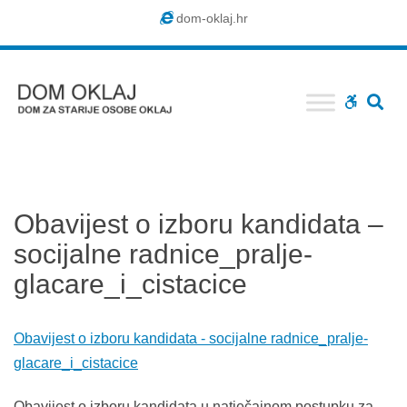
Dom
dom-oklaj.hr
Oklaj
SE
WCAG
buttons
Obavijest o izboru kandidata –
socijalne radnice_pralje-
glacare_i_cistacice
Obavijest o izboru kandidata - socijalne radnice_pralje-
glacare_i_cistacice
Obavijest o izboru kandidata u natječajnom postupku za