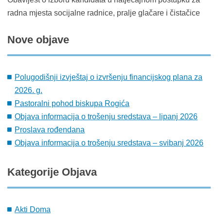
radna mjesta socijalne radnice, pralje glačare i čistačice
Nove
objave
Polugodišnji izvještaj o izvršenju financijskog plana za
2026. g.
Pastoralni pohod biskupa Rogića
Objava informacija o trošenju sredstava – lipanj 2026
Proslava rođendana
Objava informacija o trošenju sredstava – svibanj 2026
Kategorije
Objava
Akti Doma