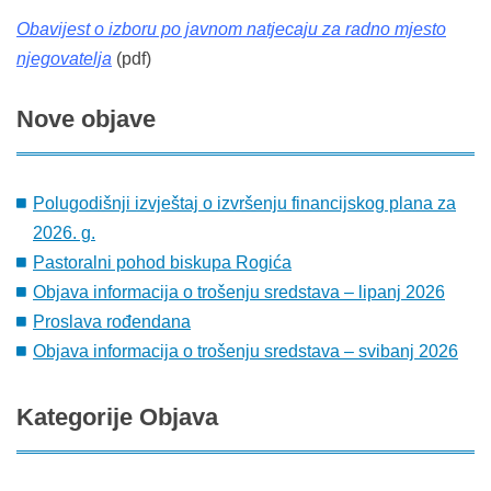
Obavijest o izboru po javnom natjecaju za radno mjesto
njegovatelja
(pdf)
Nove
objave
Polugodišnji izvještaj o izvršenju financijskog plana za
2026. g.
Pastoralni pohod biskupa Rogića
Objava informacija o trošenju sredstava – lipanj 2026
Proslava rođendana
Objava informacija o trošenju sredstava – svibanj 2026
Kategorije
Objava