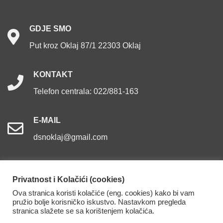
GDJE
SMO
Put kroz Oklaj 87/1 22303 Oklaj
KONTAKT
Telefon centrala: 022/881-163
E-MAIL
dsnoklaj@gmail.com
Privatnost i Kolačići (cookies)
Ova stranica koristi kolačiće (eng. cookies) kako bi vam
Dom za starije osobe Oklaj. Sva prava pridržana.
pružio bolje korisničko iskustvo. Nastavkom pregleda
stranica slažete se sa korištenjem kolačića.
Izjava o pristupačnosti