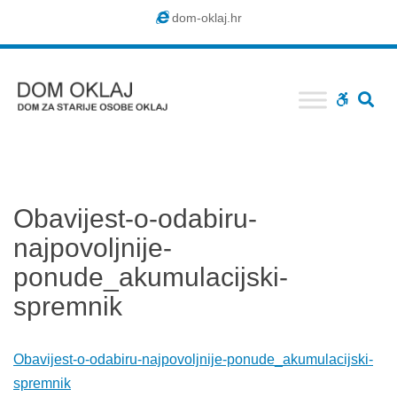
Dom
dom-oklaj.hr
Oklaj
SE
WCAG
buttons
Obavijest-o-odabiru-
najpovoljnije-
ponude_akumulacijski-
spremnik
Obavijest-o-odabiru-najpovoljnije-ponude_akumulacijski-
spremnik