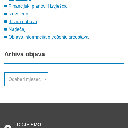
Financijski planovi i izvješća
Izdvojeno
Javna nabava
Natječaji
Objava informacija o trošenju sredstava
Arhiva
objava
Arhiva
objava
GDJE
SMO