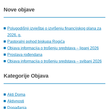
Nove
objave
Polugodišnji izvještaj o izvršenju financijskog plana za
2026. g.
Pastoralni pohod biskupa Rogića
Objava informacija o trošenju sredstava – lipanj 2026
Proslava rođendana
Objava informacija o trošenju sredstava – svibanj 2026
Kategorije
Objava
Akti Doma
Aktivnosti
Događanja