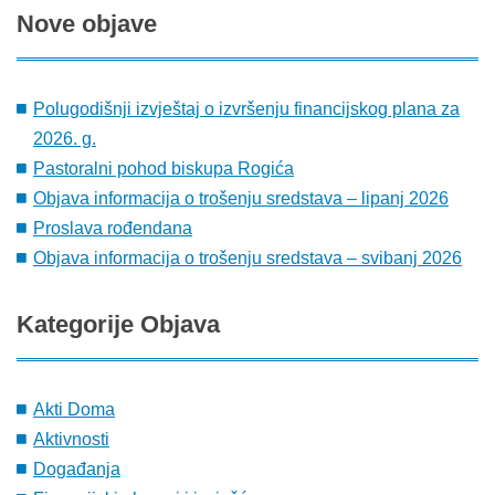
Nove
objave
Polugodišnji izvještaj o izvršenju financijskog plana za
2026. g.
Pastoralni pohod biskupa Rogića
Objava informacija o trošenju sredstava – lipanj 2026
Proslava rođendana
Objava informacija o trošenju sredstava – svibanj 2026
Kategorije
Objava
Akti Doma
Aktivnosti
Događanja