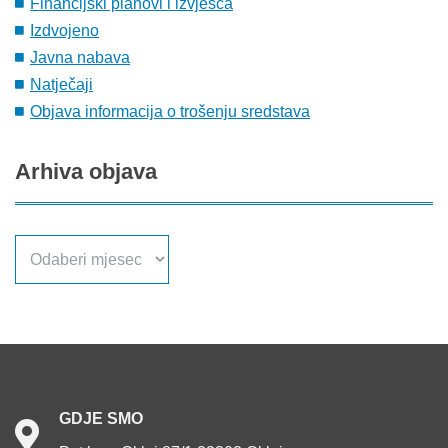
Financijski planovi i izvješća
Izdvojeno
Javna nabava
Natječaji
Objava informacija o trošenju sredstava
Arhiva
objava
Arhiva
objava
GDJE
SMO