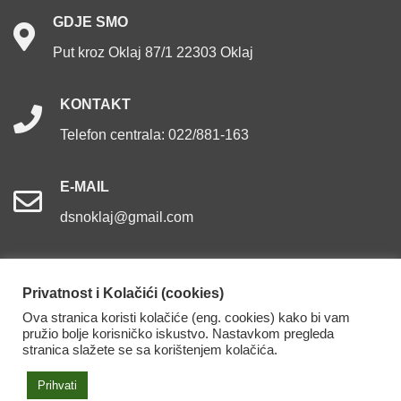
GDJE
SMO
Put kroz Oklaj 87/1 22303 Oklaj
KONTAKT
Telefon centrala: 022/881-163
E-MAIL
dsnoklaj@gmail.com
Privatnost i Kolačići (cookies)
Ova stranica koristi kolačiće (eng. cookies) kako bi vam
Dom za starije osobe Oklaj. Sva prava pridržana.
pružio bolje korisničko iskustvo. Nastavkom pregleda
stranica slažete se sa korištenjem kolačića.
Izjava o pristupačnosti
Prihvati