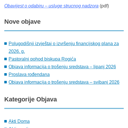
Obavijest o odabiru – usluge strucnog nadzora
(pdf)
Nove
objave
Polugodišnji izvještaj o izvršenju financijskog plana za
2026. g.
Pastoralni pohod biskupa Rogića
Objava informacija o trošenju sredstava – lipanj 2026
Proslava rođendana
Objava informacija o trošenju sredstava – svibanj 2026
Kategorije
Objava
Akti Doma