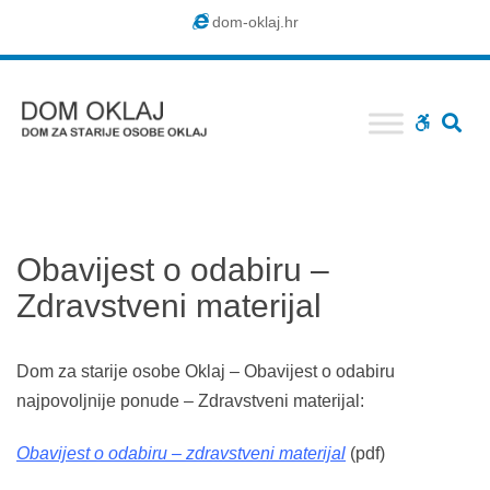
Dom
dom-oklaj.hr
Oklaj
SE
WCAG
buttons
Obavijest o odabiru –
Zdravstveni materijal
Dom za starije osobe Oklaj – Obavijest o odabiru
najpovoljnije ponude – Zdravstveni materijal:
Obavijest o odabiru – zdravstveni materijal
(pdf)