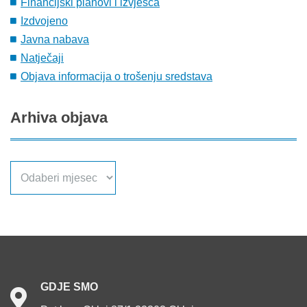
Financijski planovi i izvješća
Izdvojeno
Javna nabava
Natječaji
Objava informacija o trošenju sredstava
Arhiva
objava
Arhiva
objava
GDJE
SMO