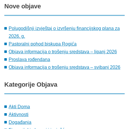
Nove
objave
Polugodišnji izvještaj o izvršenju financijskog plana za
2026. g.
Pastoralni pohod biskupa Rogića
Objava informacija o trošenju sredstava – lipanj 2026
Proslava rođendana
Objava informacija o trošenju sredstava – svibanj 2026
Kategorije
Objava
Akti Doma
Aktivnosti
Događanja