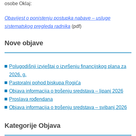
osobe Oklaj:
Obavijest o ponistenju postupka nabave – usluge
sistematskog pregleda radnika
(pdf)
Nove
objave
Polugodišnji izvještaj o izvršenju financijskog plana za
2026. g.
Pastoralni pohod biskupa Rogića
Objava informacija o trošenju sredstava – lipanj 2026
Proslava rođendana
Objava informacija o trošenju sredstava – svibanj 2026
Kategorije
Objava