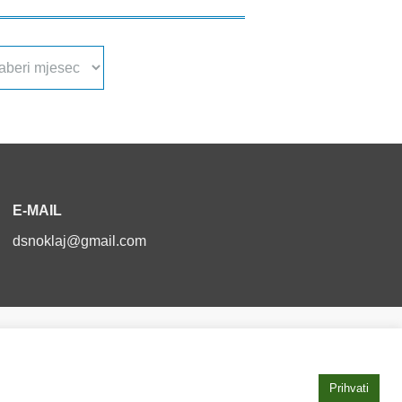
a
va
E-MAIL
dsnoklaj@gmail.com
Izjava o pristupačnosti
Prihvati