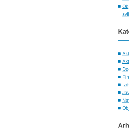
Obj
svi
Kat
Ak
Akt
Do
Fin
Izd
Ja
Nat
Obj
Arh