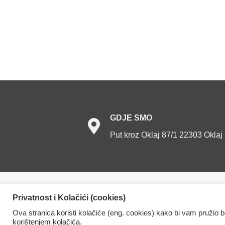
GDJE
SMO
Put kroz Oklaj 87/1 22303 Oklaj
Dom za starije osobe Oklaj. Sva prava prid
Privatnost i Kolačići (cookies)
Ova stranica koristi kolačiće (eng. cookies) kako bi vam pružio 
korištenjem kolačića.