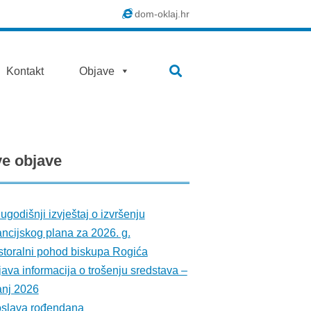
dom-oklaj.hr
SEARCH
Kontakt
Objave
ve
objave
ugodišnji izvještaj o izvršenju
ancijskog plana za 2026. g.
toralni pohod biskupa Rogića
ava informacija o trošenju sredstava –
anj 2026
oslava rođendana