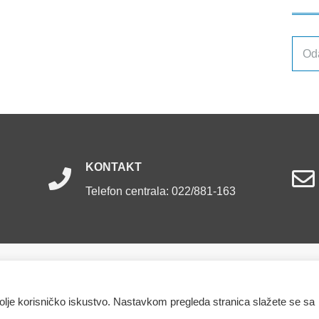
Arhiv
obja
KONTAKT
Telefon centrala: 022/881-163
ržana.
bolje korisničko iskustvo. Nastavkom pregleda stranica slažete se sa