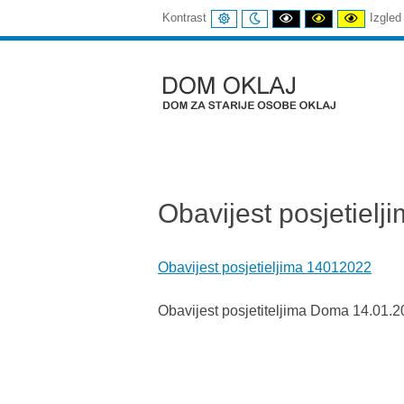
UOBIČAJENI
NOĆNI
CRNI
CRNI
ŽUTI
Kontrast
Izgled
KONTRAST
KONTRAST
I
I
I
BIJELI
ŽUTI
CRNI
KONTRAST
KONTRAST
KONTR
Dom
Oklaj
Obavijest posjetiel
Obavijest posjetieljima 14012022
Obavijest posjetiteljima Doma 14.01.2