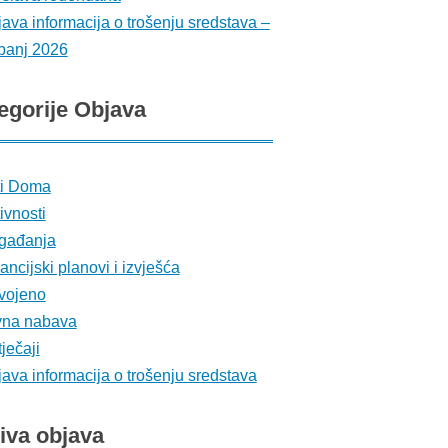
ava informacija o trošenju sredstava –
banj 2026
egorije
Objava
ti Doma
ivnosti
gađanja
ancijski planovi i izvješća
vojeno
vna nabava
ječaji
ava informacija o trošenju sredstava
iva
objava