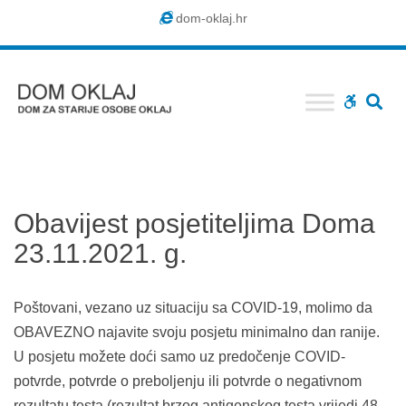
Dom
dom-oklaj.hr
Oklaj
SE
WCAG
buttons
Obavijest posjetiteljima Doma
23.11.2021. g.
Poštovani, vezano uz situaciju sa COVID-19, molimo da
OBAVEZNO najavite svoju posjetu minimalno dan ranije.
U posjetu možete doći samo uz predočenje COVID-
potvrde, potvrde o preboljenju ili potvrde o negativnom
rezultatu testa (rezultat brzog antigenskog testa vrijedi 48