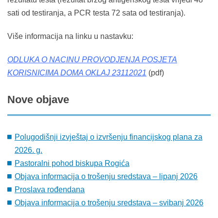
sati od testiranja, a PCR testa 72 sata od testiranja).
Više informacija na linku u nastavku:
ODLUKA O NACINU PROVODJENJA POSJETA
KORISNICIMA DOMA OKLAJ 23112021
(pdf)
Nove
objave
Polugodišnji izvještaj o izvršenju financijskog plana za
2026. g.
Pastoralni pohod biskupa Rogića
Objava informacija o trošenju sredstava – lipanj 2026
Proslava rođendana
Objava informacija o trošenju sredstava – svibanj 2026