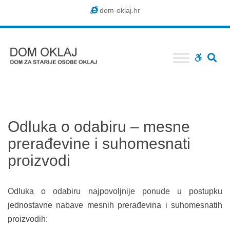
Dom
dom-oklaj.hr
Oklaj
SE
WCAG
buttons
Odluka o odabiru – mesne
prerađevine i suhomesnati
proizvodi
Odluka o odabiru najpovoljnije ponude u postupku
jednostavne nabave mesnih prerađevina i suhomesnatih
proizvodih: