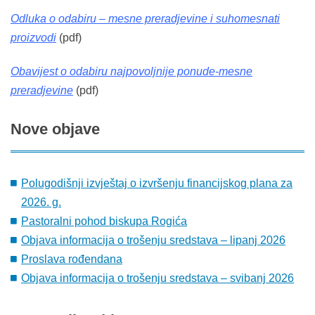
Odluka o odabiru – mesne preradjevine i suhomesnati
proizvodi
(pdf)
Obavijest o odabiru najpovoljnije ponude-mesne
preradjevine
(pdf)
Nove
objave
Polugodišnji izvještaj o izvršenju financijskog plana za
2026. g.
Pastoralni pohod biskupa Rogića
Objava informacija o trošenju sredstava – lipanj 2026
Proslava rođendana
Objava informacija o trošenju sredstava – svibanj 2026