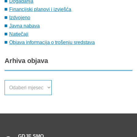
Događanja
Financijski planovi i izvješća
Izdvojeno
Javna nabava
Natječaji
Objava informacija o trošenju sredstava
Arhiva
objava
Arhiva
objava
GDJE
SMO