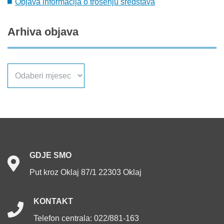
Objava informacija o trošenju sredstava
Arhiva
objava
Arhiva
objava
GDJE
SMO
Put kroz Oklaj 87/1 22303 Oklaj
KONTAKT
Telefon centrala: 022/881-163