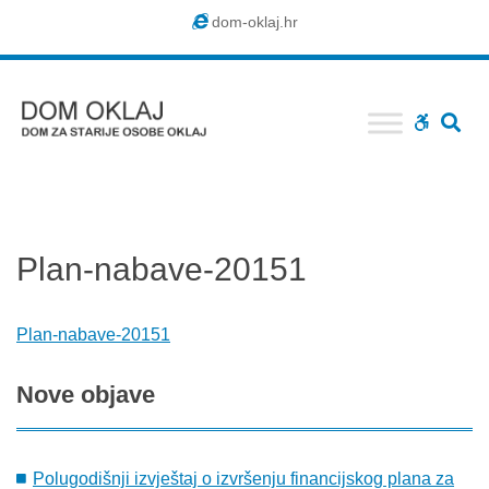
Dom
dom-oklaj.hr
Oklaj
SE
WCAG
buttons
Plan-nabave-20151
Plan-nabave-20151
Nove
objave
Polugodišnji izvještaj o izvršenju financijskog plana za