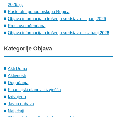
2026. g.
Pastoralni pohod biskupa Rogića
Objava informacija o trošenju sredstava – lipanj 2026
Proslava rođendana
Objava informacija o trošenju sredstava – svibanj 2026
Kategorije
Objava
Akti Doma
Aktivnosti
Događanja
Financijski planovi i izvješća
Izdvojeno
Javna nabava
Natječaji