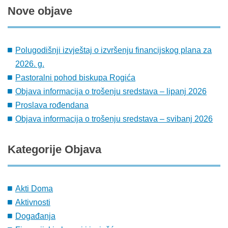
Nove
objave
Polugodišnji izvještaj o izvršenju financijskog plana za
2026. g.
Pastoralni pohod biskupa Rogića
Objava informacija o trošenju sredstava – lipanj 2026
Proslava rođendana
Objava informacija o trošenju sredstava – svibanj 2026
Kategorije
Objava
Akti Doma
Aktivnosti
Događanja