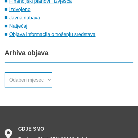
Financijski planovi i izvješća
Izdvojeno
Javna nabava
Natječaji
Objava informacija o trošenju sredstava
Arhiva
objava
Arhiva
objava
GDJE
SMO