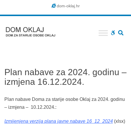
Dom
dom-oklaj.hr
Oklaj
SE
WCAG
buttons
Plan nabave za 2024. godinu –
izmjena 16.12.2024.
Plan nabave Doma za starije osobe Oklaj za 2024. godinu
– izmjena – 10.12.2024.:
Izmijenjena verzija plana javne nabave 16_12_2024
(xlsx)