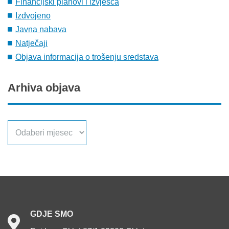
Financijski planovi i izvješća
Izdvojeno
Javna nabava
Natječaji
Objava informacija o trošenju sredstava
Arhiva
objava
Arhiva
objava
GDJE
SMO