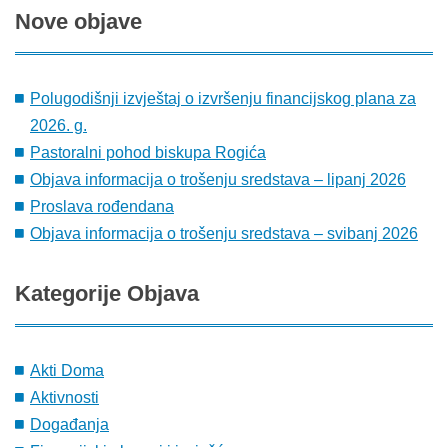
Nove
objave
Polugodišnji izvještaj o izvršenju financijskog plana za
2026. g.
Pastoralni pohod biskupa Rogića
Objava informacija o trošenju sredstava – lipanj 2026
Proslava rođendana
Objava informacija o trošenju sredstava – svibanj 2026
Kategorije
Objava
Akti Doma
Aktivnosti
Događanja