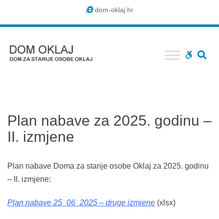
Dom
dom-oklaj.hr
Oklaj
SE
WCAG
buttons
Plan nabave za 2025. godinu –
II. izmjene
Plan nabave Doma za starije osobe Oklaj za 2025. godinu
– II. izmjene:
Plan nabave 25_06_2025 – druge izmjene
(xlsx)