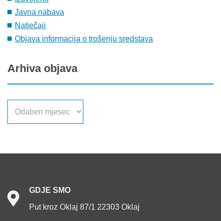
Javna nabava
Natječaji
Objava informacija o trošenju sredstava
Arhiva
objava
Arhiva
objava
GDJE
SMO
Put kroz Oklaj 87/1 22303 Oklaj