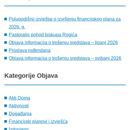
Polugodišnji izvještaj o izvršenju financijskog plana za
2026. g.
Pastoralni pohod biskupa Rogića
Objava informacija o trošenju sredstava – lipanj 2026
Proslava rođendana
Objava informacija o trošenju sredstava – svibanj 2026
Kategorije
Objava
Akti Doma
Aktivnosti
Događanja
Financijski planovi i izvješća
Izdvojeno