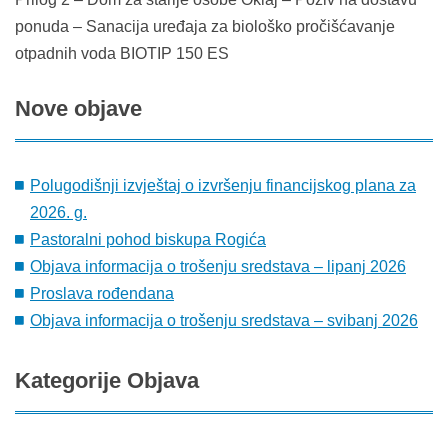
ponuda – Sanacija uređaja za biološko pročišćavanje
otpadnih voda BIOTIP 150 ES
Nove
objave
Polugodišnji izvještaj o izvršenju financijskog plana za
2026. g.
Pastoralni pohod biskupa Rogića
Objava informacija o trošenju sredstava – lipanj 2026
Proslava rođendana
Objava informacija o trošenju sredstava – svibanj 2026
Kategorije
Objava