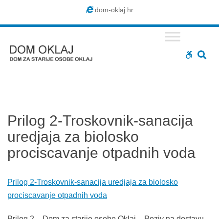
Dom
dom-oklaj.hr
Oklaj
SE
WCAG
buttons
Prilog 2-Troskovnik-sanacija
uredjaja za biolosko
prociscavanje otpadnih voda
Prilog 2-Troskovnik-sanacija uredjaja za biolosko
prociscavanje otpadnih voda
Prilog 2 – Dom za starije osobe Oklaj – Poziv na dostavu