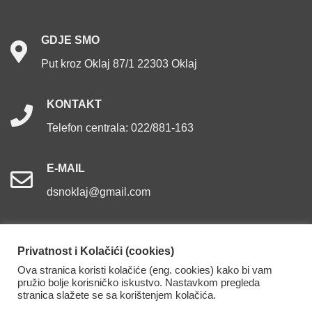
GDJE
SMO
Put kroz Oklaj 87/1 22303 Oklaj
KONTAKT
Telefon centrala: 022/881-163
E-MAIL
dsnoklaj@gmail.com
Privatnost i Kolačići (cookies)
Ova stranica koristi kolačiće (eng. cookies) kako bi vam
Dom za starije osobe Oklaj. Sva prava pridržana.
pružio bolje korisničko iskustvo. Nastavkom pregleda
stranica slažete se sa korištenjem kolačića.
Izjava o pristupačnosti