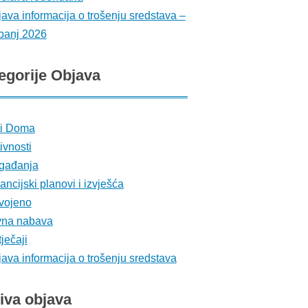
ava informacija o trošenju sredstava –
banj 2026
egorije
Objava
ti Doma
ivnosti
gađanja
ancijski planovi i izvješća
vojeno
vna nabava
ječaji
ava informacija o trošenju sredstava
iva
objava