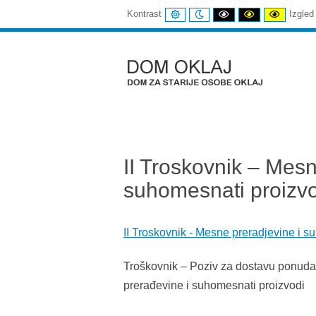
UOBIČAJENI
NOĆNI
CRNI
CRNI
ŽUTI
Kontrast
Izgled
KONTRAST
KONTRAST
I
I
I
BIJELI
ŽUTI
CRNI
KONTRAST
KONTRAST
KONTR
Dom
Oklaj
II Troskovnik – Mesn
suhomesnati proizv
II Troskovnik - Mesne preradjevine i 
Troškovnik – Poziv za dostavu ponud
prerađevine i suhomesnati proizvodi