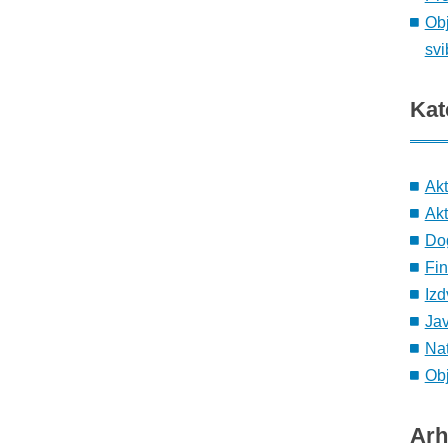
Obj
svi
Kat
Ak
Akt
Do
Fin
Izd
Ja
Nat
Obj
Arh