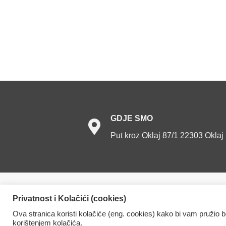
GDJE
SMO
Put kroz Oklaj 87/1 22303 Oklaj
Dom za starije osobe Oklaj. Sva prava prid
Privatnost i Kolačići (cookies)
Ova stranica koristi kolačiće (eng. cookies) kako bi vam pružio 
korištenjem kolačića.