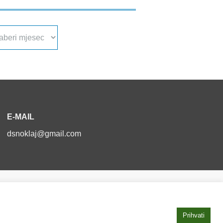
a
va
E-MAIL
dsnoklaj@gmail.com
Izjava o pristupačnosti
Prihvati