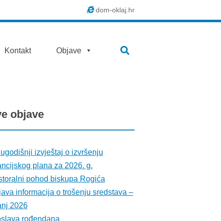
dom-oklaj.hr
SEARCH
Kontakt
Objave
ve
objave
ugodišnji izvještaj o izvršenju
ancijskog plana za 2026. g.
toralni pohod biskupa Rogića
ava informacija o trošenju sredstava –
anj 2026
oslava rođendana