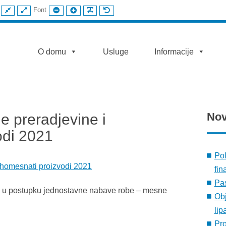
FIKSNI
ŠIROKI
MANJI
VEĆI
ČITLJIV
UOBIČAJENI
Font
IZGLED
IZGLED
FONT
FONT
FONT
FONT
AST
O domu
Usluge
Informacije
No
e preradjevine i
odi 2021
Pol
suhomesnati proizvodi 2021
fin
Pas
a u postupku jednostavne nabave robe – mesne
Obj
lip
Pr