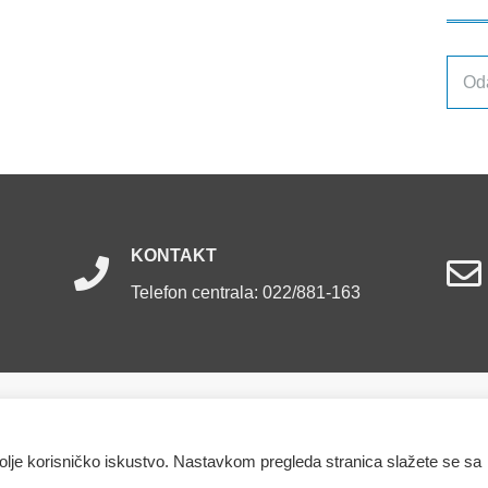
Arhiv
obja
KONTAKT
Telefon centrala: 022/881-163
ržana.
bolje korisničko iskustvo. Nastavkom pregleda stranica slažete se sa