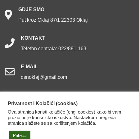
GDJE
SMO
Put kroz Oklaj 87/1 22303 Oklaj
KONTAKT
Telefon centrala: 022/881-163
E-MAIL
dsnoklaj@gmail.com
Privatnost i Kolačići (cookies)
Ova stranica koristi kolačiće (eng. cookies) kako bi vam
Dom za starije osobe Oklaj. Sva prava pridržana.
pružio bolje korisničko iskustvo. Nastavkom pregleda
stranica slažete se sa korištenjem kolačića.
Izjava o pristupačnosti
Prihvati