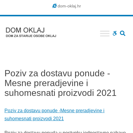
Dom
dom-oklaj.hr
Oklaj
SE
WCAG
buttons
Poziv za dostavu ponude -
Mesne preradjevine i
suhomesnati proizvodi 2021
Poziv za dostavu ponude -Mesne preradjevine i
suhomesnati proizvodi 2021
Poziv za dostavu ponuda u postupku jednostavne nabave