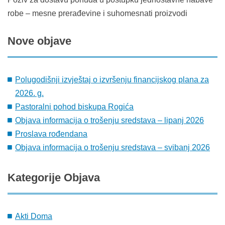
robe – mesne prerađevine i suhomesnati proizvodi
Nove
objave
Polugodišnji izvještaj o izvršenju financijskog plana za
2026. g.
Pastoralni pohod biskupa Rogića
Objava informacija o trošenju sredstava – lipanj 2026
Proslava rođendana
Objava informacija o trošenju sredstava – svibanj 2026
Kategorije
Objava
Akti Doma