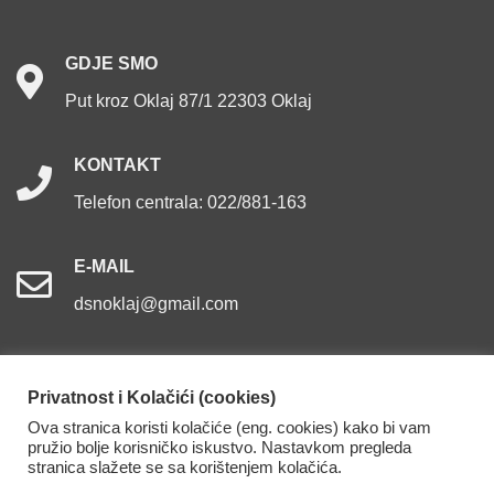
GDJE
SMO
Put kroz Oklaj 87/1 22303 Oklaj
KONTAKT
Telefon centrala: 022/881-163
E-MAIL
dsnoklaj@gmail.com
Privatnost i Kolačići (cookies)
Ova stranica koristi kolačiće (eng. cookies) kako bi vam
Dom za starije osobe Oklaj. Sva prava pridržana.
pružio bolje korisničko iskustvo. Nastavkom pregleda
stranica slažete se sa korištenjem kolačića.
Izjava o pristupačnosti