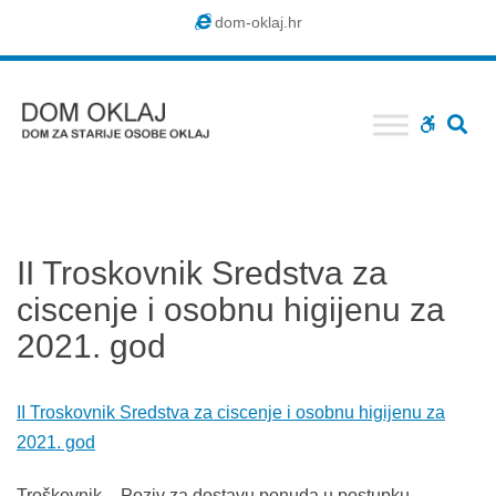
Dom
dom-oklaj.hr
Oklaj
SE
WCAG
buttons
II Troskovnik Sredstva za
ciscenje i osobnu higijenu za
2021. god
II Troskovnik Sredstva za ciscenje i osobnu higijenu za
2021. god
Troškovnik – Poziv za dostavu ponuda u postupku