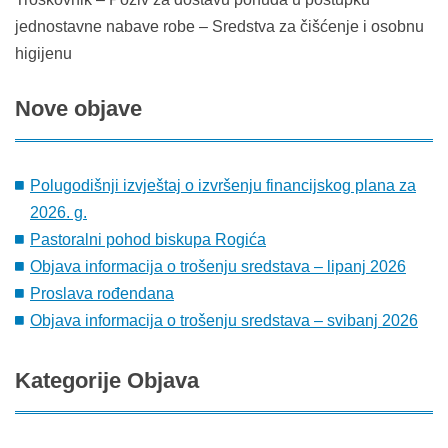
jednostavne nabave robe – Sredstva za čišćenje i osobnu
higijenu
Nove
objave
Polugodišnji izvještaj o izvršenju financijskog plana za
2026. g.
Pastoralni pohod biskupa Rogića
Objava informacija o trošenju sredstava – lipanj 2026
Proslava rođendana
Objava informacija o trošenju sredstava – svibanj 2026
Kategorije
Objava