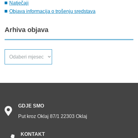
Natječaji
Objava informacija o trošenju sredstava
Arhiva
objava
Arhiva
objava
GDJE
SMO
Put kroz Oklaj 87/1 22303 Oklaj
KONTAKT