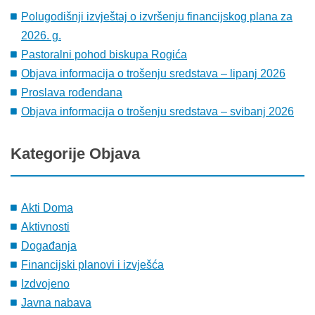
Polugodišnji izvještaj o izvršenju financijskog plana za
2026. g.
Pastoralni pohod biskupa Rogića
Objava informacija o trošenju sredstava – lipanj 2026
Proslava rođendana
Objava informacija o trošenju sredstava – svibanj 2026
Kategorije
Objava
Akti Doma
Aktivnosti
Događanja
Financijski planovi i izvješća
Izdvojeno
Javna nabava