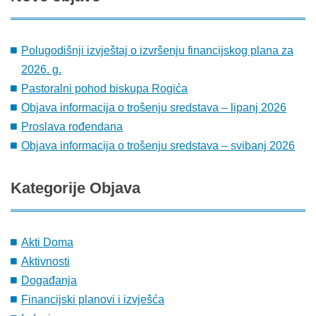
Polugodišnji izvještaj o izvršenju financijskog plana za
2026. g.
Pastoralni pohod biskupa Rogića
Objava informacija o trošenju sredstava – lipanj 2026
Proslava rođendana
Objava informacija o trošenju sredstava – svibanj 2026
Kategorije
Objava
Akti Doma
Aktivnosti
Događanja
Financijski planovi i izvješća