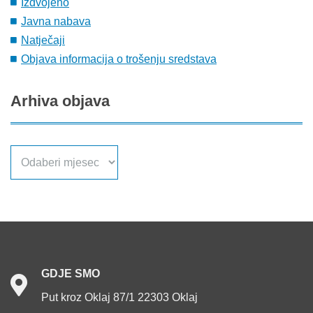
Izdvojeno
Javna nabava
Natječaji
Objava informacija o trošenju sredstava
Arhiva
objava
Arhiva
objava
GDJE
SMO
Put kroz Oklaj 87/1 22303 Oklaj