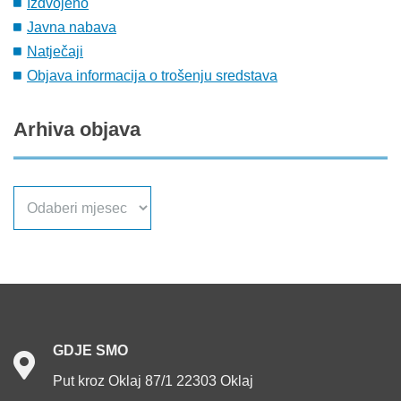
Izdvojeno
Javna nabava
Natječaji
Objava informacija o trošenju sredstava
Arhiva
objava
Arhiva
objava
GDJE
SMO
Put kroz Oklaj 87/1 22303 Oklaj