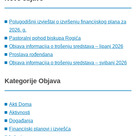
Polugodišnji izvještaj o izvršenju financijskog plana za
2026. g.
Pastoralni pohod biskupa Rogića
Objava informacija o trošenju sredstava – lipanj 2026
Proslava rođendana
Objava informacija o trošenju sredstava – svibanj 2026
Kategorije
Objava
Akti Doma
Aktivnosti
Događanja
Financijski planovi i izvješća