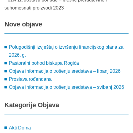
suhomesnati proizvodi 2023
Nove
objave
Polugodišnji izvještaj o izvršenju financijskog plana za
2026. g.
Pastoralni pohod biskupa Rogića
Objava informacija o trošenju sredstava – lipanj 2026
Proslava rođendana
Objava informacija o trošenju sredstava – svibanj 2026
Kategorije
Objava
Akti Doma