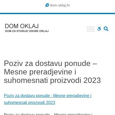
Dom
dom-oklaj.hr
Oklaj
SE
WCAG
buttons
Poziv za dostavu ponude –
Mesne preradjevine i
suhomesnati proizvodi 2023
Poziv za dostavu ponude - Mesne preradjevine i
suhomesnati proizvodi 2023
Poziv za dostavu ponude – Mesne preradjevine i