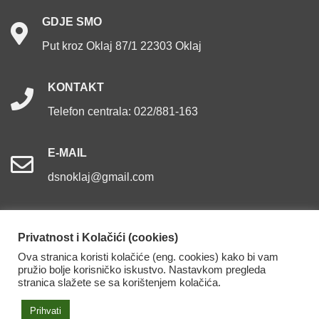
GDJE
SMO
Put kroz Oklaj 87/1 22303 Oklaj
KONTAKT
Telefon centrala: 022/881-163
E-MAIL
dsnoklaj@gmail.com
Privatnost i Kolačići (cookies)
Ova stranica koristi kolačiće (eng. cookies) kako bi vam
Dom za starije osobe Oklaj. Sva prava pridržana.
pružio bolje korisničko iskustvo. Nastavkom pregleda
stranica slažete se sa korištenjem kolačića.
Izjava o pristupačnosti
Prihvati