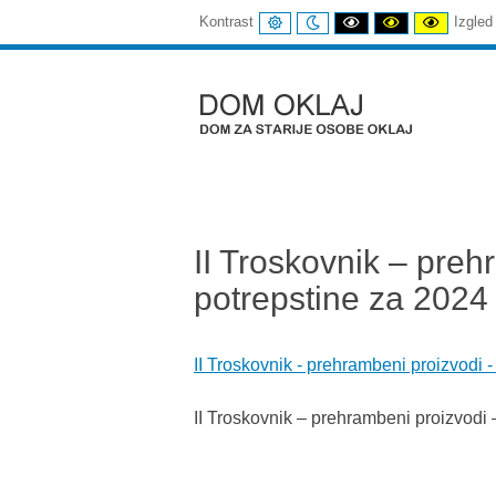
UOBIČAJENI
NOĆNI
CRNI
CRNI
ŽUTI
Kontrast
Izgled
KONTRAST
KONTRAST
I
I
I
BIJELI
ŽUTI
CRNI
KONTRAST
KONTRAST
KONTR
Dom
Oklaj
II Troskovnik – pre
potrepstine za 2024 
II Troskovnik - prehrambeni proizvodi 
II Troskovnik – prehrambeni proizvodi