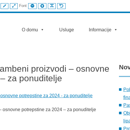
FIKSNI
ŠIROKI
MANJI
VEĆI
ČITLJIV
UOBIČAJENI
Font
IZGLED
IZGLED
FONT
FONT
FONT
FONT
AST
O domu
Usluge
Informacije
No
hrambeni proizvodi – osnovne
– za ponuditelje
Pol
- osnovne potrepstine za 2024 - za ponuditelje
fin
Pas
 – osnovne potrepstine za 2024 – za ponuditelje
Obj
lip
Pr