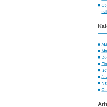
Obj
svi
Kat
Ak
Akt
Do
Fin
Izd
Ja
Nat
Obj
Arh