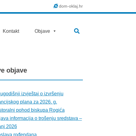
dom-oklaj.hr
SEARCH
Kontakt
Objave
ve
objave
ugodišnji izvještaj o izvršenju
ancijskog plana za 2026. g.
toralni pohod biskupa Rogića
ava informacija o trošenju sredstava –
anj 2026
oslava rođendana