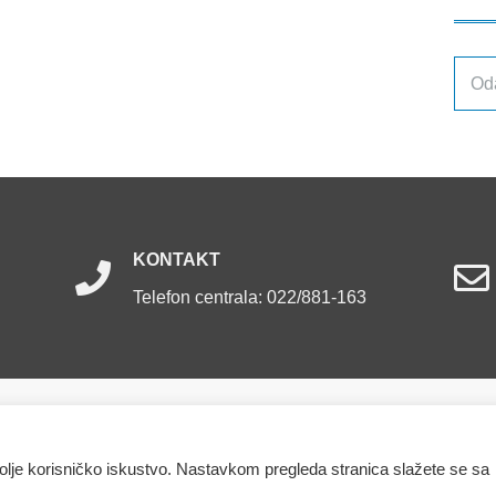
Arhiv
obja
KONTAKT
Telefon centrala: 022/881-163
ržana.
bolje korisničko iskustvo. Nastavkom pregleda stranica slažete se sa