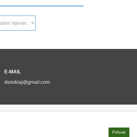
a
va
E-MAIL
dsnoklaj@gmail.com
Izjava o pristupačnosti
Prihvati