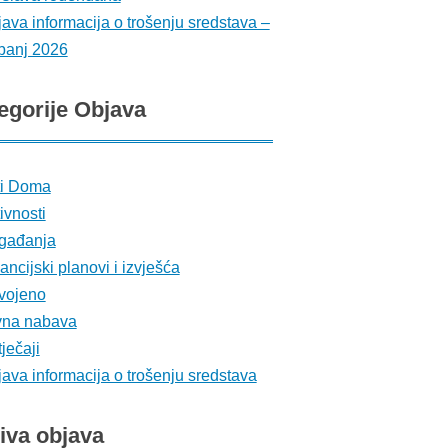
ava informacija o trošenju sredstava –
banj 2026
egorije
Objava
ti Doma
ivnosti
gađanja
ancijski planovi i izvješća
vojeno
vna nabava
ječaji
ava informacija o trošenju sredstava
iva
objava