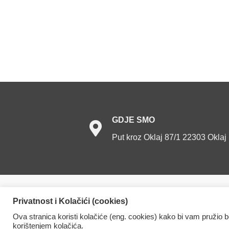
GDJE
SMO
Put kroz Oklaj 87/1 22303 Oklaj
Dom za starije osobe Oklaj. Sva prava prid
Privatnost i Kolačići (cookies)
Ova stranica koristi kolačiće (eng. cookies) kako bi vam pružio 
korištenjem kolačića.