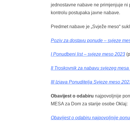
jednostavne nabave ne primjenjuje ni
kontrolu postupaka javne nabave.
Predmet nabave je „Svježe meso“ sukla
Poziv za dostavu ponude – svjeze me
I Ponudbeni list – svjeze meso 2023
(p
II Troskovnik za nabavu svjezeg mesa
III Izjava Ponuditelja Svjeze meso 202
Obavijest o odabiru
najpovoljnije p
MESA za Dom za starije osobe Oklaj:
Obavijest o odabiru najpovoljnije po