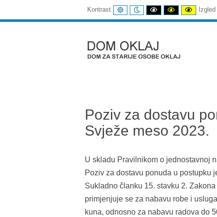
UOBIČAJENI
NOĆNI
CRNI
CRNI
ŽUTI
Kontrast
Izgled
KONTRAST
KONTRAST
I
I
I
BIJELI
ŽUTI
CRNI
KONTRAST
KONTRAST
KONTR
Dom
Oklaj
Poziv za dostavu p
Svježe meso 2023.
U skladu Pravilnikom o jednostavnoj 
Poziv za dostavu ponuda u postupku 
Sukladno članku 15. stavku 2. Zakona 
primjenjuje se za nabavu robe i uslug
kuna, odnosno za nabavu radova do 5