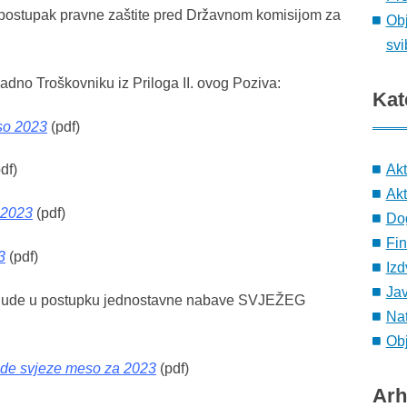
 postupak pravne zaštite pred Državnom komisijom za
Obj
svi
dno Troškovniku iz Priloga II. ovog Poziva:
Kat
so 2023
(pdf)
Ak
df)
Akt
 2023
(pdf)
Do
Fin
3
(pdf)
Izd
Ja
onude u postupku jednostavne nabave SVJEŽEG
Nat
Obj
nude svjeze meso za 2023
(pdf)
Arh