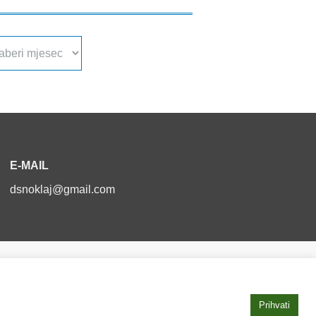
a
va
E-MAIL
dsnoklaj@gmail.com
Izjava o pristupačnosti
Prihvati