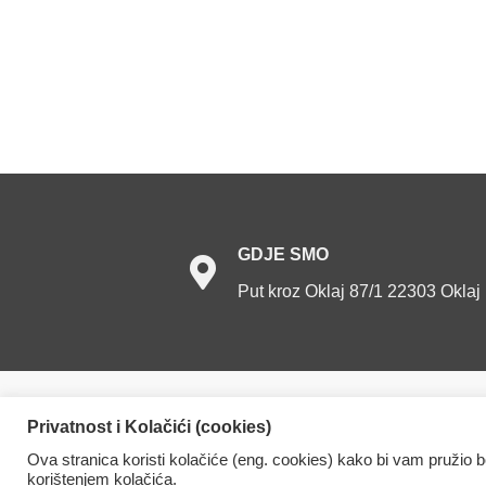
GDJE
SMO
Put kroz Oklaj 87/1 22303 Oklaj
Dom za starije osobe Oklaj. Sva prava prid
Privatnost i Kolačići (cookies)
Ova stranica koristi kolačiće (eng. cookies) kako bi vam pružio 
korištenjem kolačića.