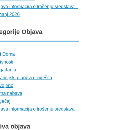
ava informacija o trošenju sredstava –
banj 2026
egorije
Objava
ti Doma
ivnosti
gađanja
ancijski planovi i izvješća
vojeno
vna nabava
ječaji
ava informacija o trošenju sredstava
iva
objava